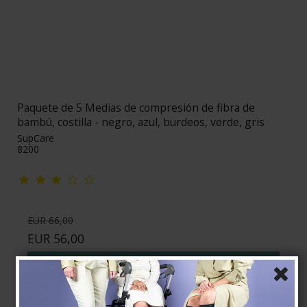
Paquete de 5 Medias de compresión de fibra de
bambú, costilla - negro, azul, burdeos, verde, gris
SupCare
8200
EUR 66,00
EUR 56,00
Mostrar producto