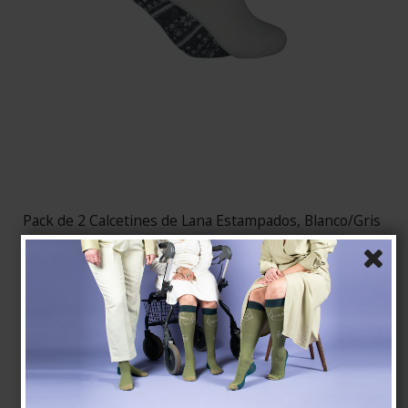
Pack de 2 Calcetines de Lana Estampados, Blanco/Gris
Pure wool
59805-1
EUR 14,00
Mostrar producto