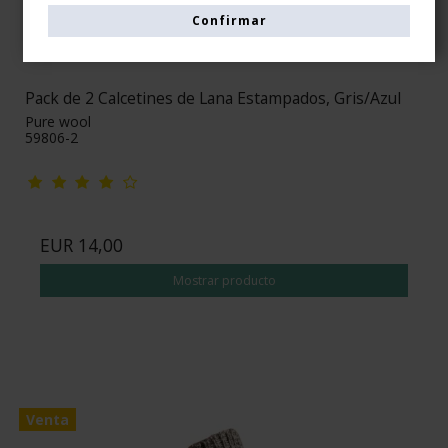
Confirmar
Pack de 2 Calcetines de Lana Estampados, Gris/Azul
Pure wool
59806-2
EUR 14,00
Mostrar producto
Venta