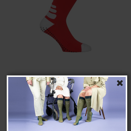
Medias de compresión Grip con Softair +plus, rojo
SoftAir fibers
2510-6