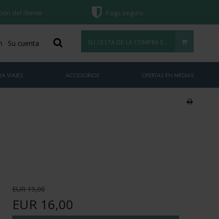
ción del cliente
Pago seguro
SU CESTA DE LA COMPRA ESTÁ VACÍA
n
Su cuenta
A VIAJES
ACCESORIOS
OFERTAS EN MEDIAS
EUR 19,00
EUR 16,00