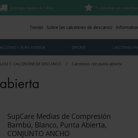
Entrega rápido 4-7 dias
5 estrellas en satisfac
Tienda
Sobre las calcetines de descanso
Informatio
ALCETINES Y ROPA INTERIOR
DEPORTE
CALCETINES PAR
LASE 1: CALCENTINE DE DESCANSO
/
Calcetines con punta abierta
abierta
SupCare Medias de Compresión
Bambú, Blanco, Punta Abierta,
CONJUNTO ANCHO