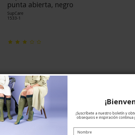
punta abierta, negro
SupCare
1533-1
¡Bienven
¡Suscríbete a nuestro boletín y ob
obsequios e inspiración continua p