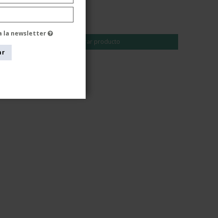
EUR 17,00
EUR 14,00
a la newsletter
Mostrar producto
ar