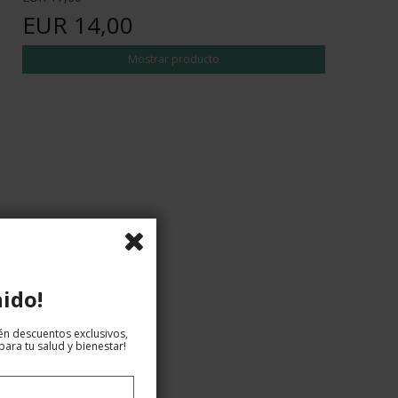
EUR 14,00
Mostrar producto
ido!
tén descuentos exclusivos,
ara tu salud y bienestar!