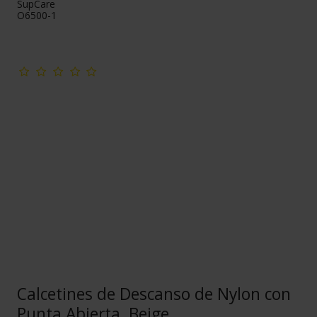
SupCare
O6500-1
Calcetines de Descanso de Nylon con
Punta Abierta, Beige