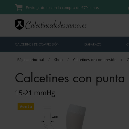
Envio gratuito con la compra de €79 o mas
CALCETINES DE COMPRESIÓN
EMBARAZO
C
Página principal
/
Shop
/
Calcetines de compresión
/
C
Calcetines con punta 
15-21 mmHg
Venta