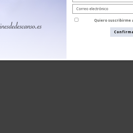
SupCare Calcetines de descanso con
punta abierta, blanco
SupCare
Quiero suscribirme 
1533
Confirm