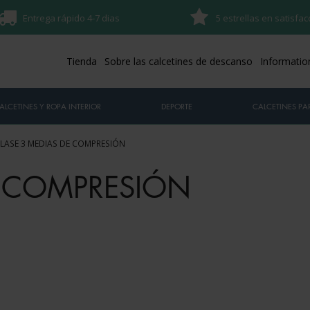
Entrega rápido 4-7 dias
5 estrellas en satisfac
Tienda
Sobre las calcetines de descanso
Informatio
ALCETINES Y ROPA INTERIOR
DEPORTE
CALCETINES PAR
LASE 3 MEDIAS DE COMPRESIÓN
E COMPRESIÓN