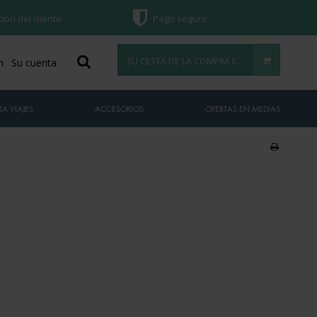
ción del cliente
Pago seguro
SU CESTA DE LA COMPRA ESTÁ VACÍA
n
Su cuenta
A VIAJES
ACCESORIOS
OFERTAS EN MEDIAS