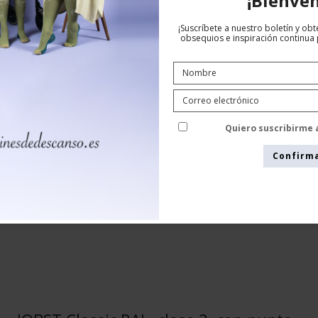
¡Bienven
abierta, negro
¡Suscríbete a nuestro boletín y ob
JOBST
obsequios e inspiración continua p
73531-JOBLA3
Quiero suscribirme 
Confirm