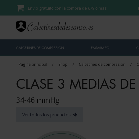
Envio gratuito con la compra de €79 o mas
CALCETINES DE COMPRESIÓN
EMBARAZO
C
Página principal
/
Shop
/
Calcetines de compresión
/
C
CLASE 3 MEDIAS D
34-46 mmHg
Ver todos los productos