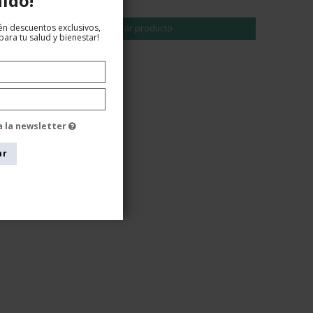
EUR 93,00
ido!
tén descuentos exclusivos,
Mostrar producto
ara tu salud y bienestar!
a la newsletter
ar