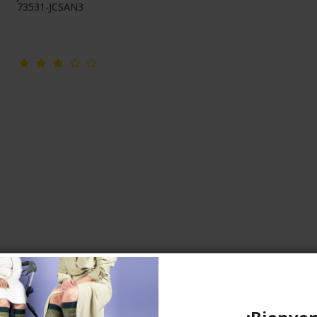
73531-JCSAN3
JOBST Classic RAL, clase 3, con punta