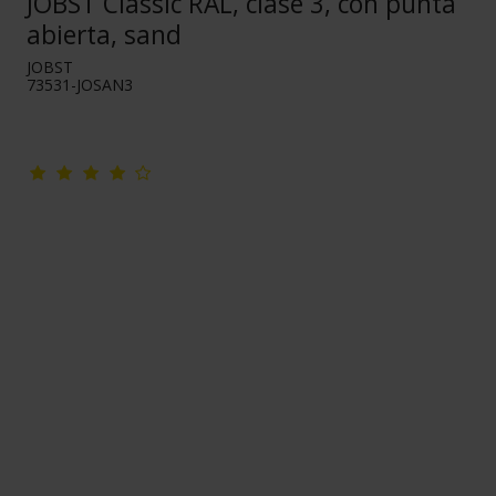
JOBST Classic RAL, clase 3, con punta
abierta, sand
JOBST
73531-JOSAN3