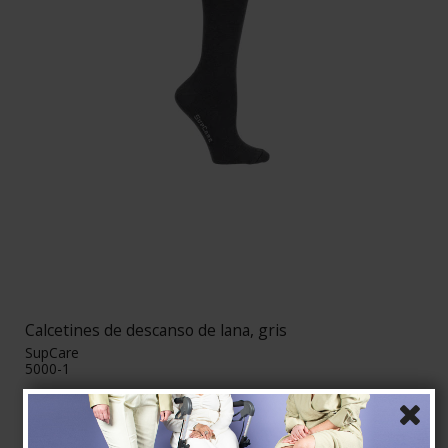
Calcetines de descanso de lana, gris
SupCare
5000-1