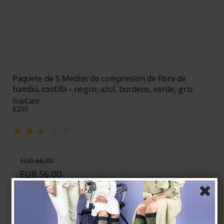
Paquete de 5 Medias de compresión de fibra de
bambú, costilla - negro, azul, burdeos, verde, gris
SupCare
8200
EUR 66,00
EUR 56,00
Mostrar producto