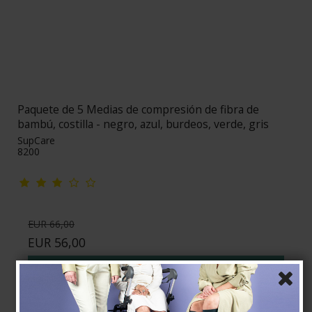
Paquete de 5 Medias de compresión de fibra de
bambú, costilla - negro, azul, burdeos, verde, gris
SupCare
8200
EUR 66,00
EUR 56,00
Mostrar producto