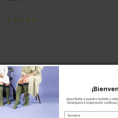
¡Bienven
¡Suscríbete a nuestro boletín y ob
obsequios e inspiración continua p
Pack de 2 Calzoncillos Bóxer Para
Hombre, Bambú, Negro/Negro