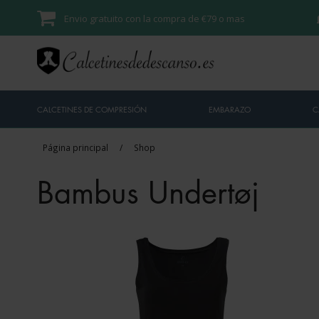
Envio gratuito con la compra de €79 o mas
CALCETINES DE COMPRESIÓN
EMBARAZO
C
Página principal
/
Shop
Bambus Undertøj