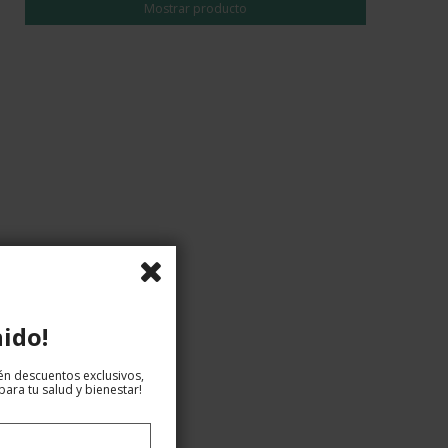
Mostrar producto
ido!
tén descuentos exclusivos,
ara tu salud y bienestar!
EUR 24,00