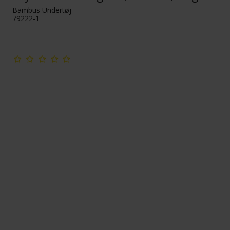
Bambus Undertøj
79222-1