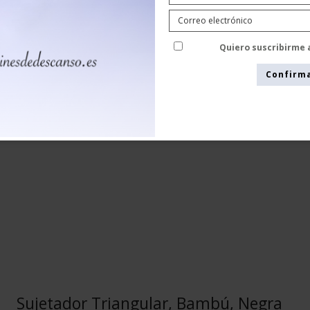
Bambus Undertøj
68409-2
Quiero suscribirme 
Confirm
Sujetador Triangular, Bambú, Negra