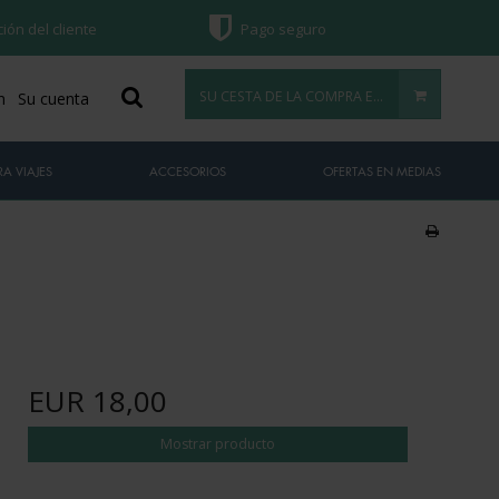
ción del cliente
Pago seguro
SU CESTA DE LA COMPRA ESTÁ VACÍA
n
Su cuenta
A VIAJES
ACCESORIOS
OFERTAS EN MEDIAS
EUR 18,00
Mostrar producto