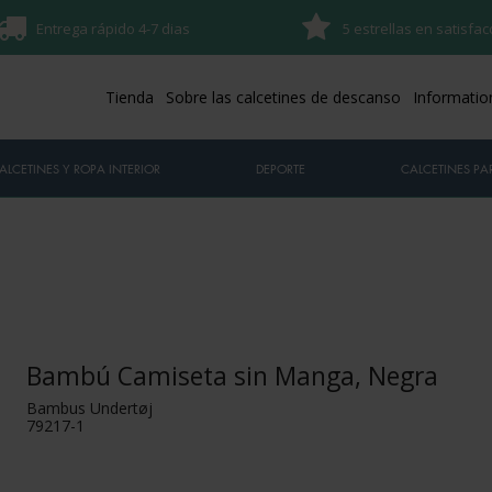
Entrega rápido 4-7 dias
5 estrellas en satisfac
Tienda
Sobre las calcetines de descanso
Informatio
ALCETINES Y ROPA INTERIOR
DEPORTE
CALCETINES PAR
Bambú Camiseta sin Manga, Negra
Bambus Undertøj
79217-1