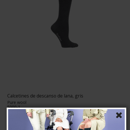
Calcetines de descanso de lana, gris
Pure wool
5000-1