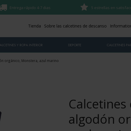
Entrega rápido 4-7 dias
5 estrellas en satisfac
Tienda
Sobre las calcetines de descanso
Informatio
ALCETINES Y ROPA INTERIOR
DEPORTE
CALCETINES PAR
ón orgánico, Monstera, azul marino
Calcetines
algodón or