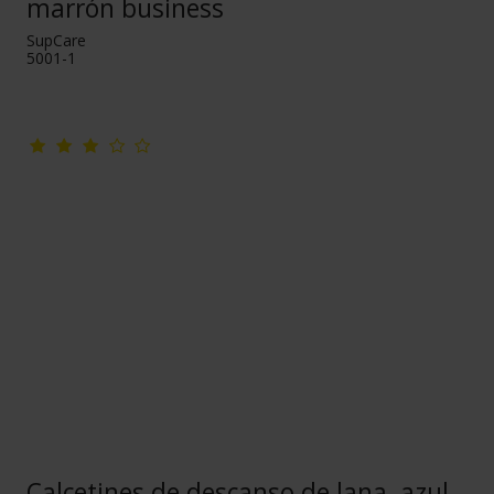
marrón business
SupCare
5001-1
Calcetines de descanso de lana, azul