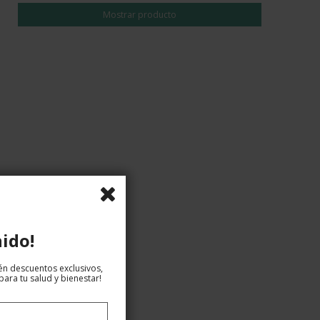
Mostrar producto
ido!
tén descuentos exclusivos,
ara tu salud y bienestar!
EUR 19,00