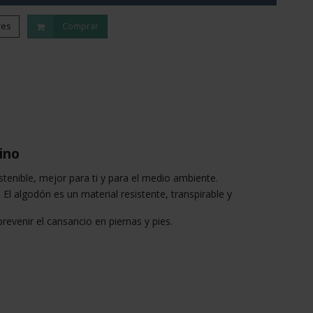
res
Comprar
ino
tenible, mejor para ti y para el medio ambiente.
l algodón es un material resistente, transpirable y
revenir el cansancio en piernas y pies.