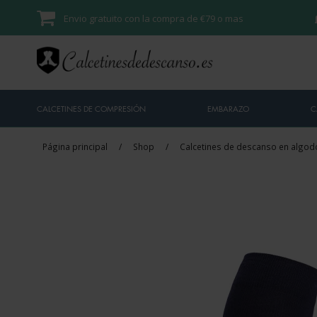
Envio gratuito con la compra de €79 o mas
CALCETINES DE COMPRESIÓN
EMBARAZO
C
Página principal
/
Shop
/
Calcetines de descanso en algod
Venta