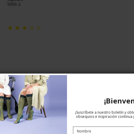
5000-2
¡Bienven
¡Suscríbete a nuestro boletín y ob
obsequios e inspiración continua p
Calcetines de descanso de lana, gris
SupCare