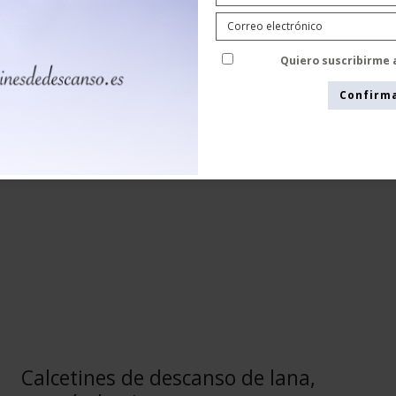
5000-1
Quiero suscribirme 
Confirm
Calcetines de descanso de lana,