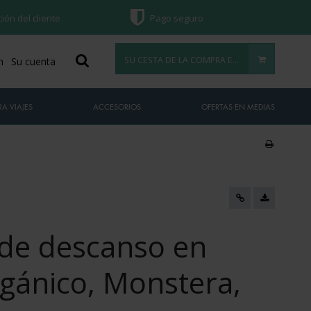
ción del cliente
Pago seguro
SU CESTA DE LA COMPRA ESTÁ VACÍA
n
Su cuenta
A VIAJES
ACCESORIOS
OFERTAS EN MEDIAS
 de descanso en
gánico, Monstera,