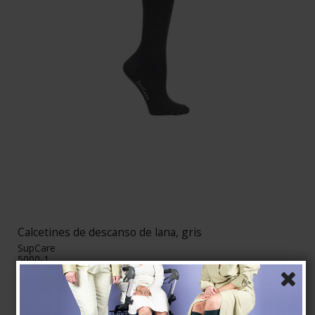
Calcetines de descanso de lana, gris
SupCare
5000-1